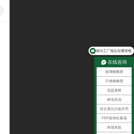
请问工厂地址在哪里呢
在线咨询
玻璃钢雕塑
不锈钢雕塑
花盆座椅
树池花池
前台展台沙盘外壳
FRP装饰柱幕墙
商场美陈